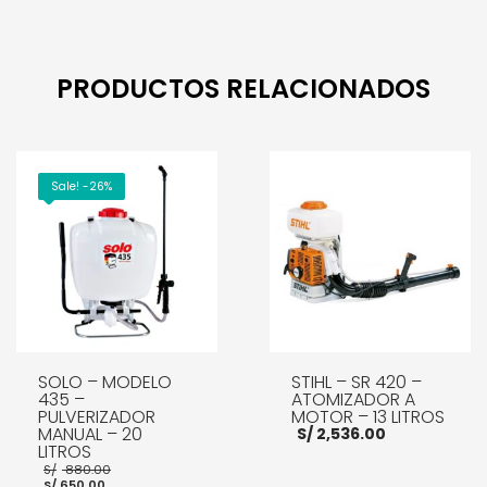
PRODUCTOS RELACIONADOS
Sale! -26%
SOLO – MODELO
STIHL – SR 420 –
435 –
ATOMIZADOR A
PULVERIZADOR
MOTOR – 13 LITROS
MANUAL – 20
S/
2,536.00
LITROS
El
S/
880.00
El
precio
S/
650.00