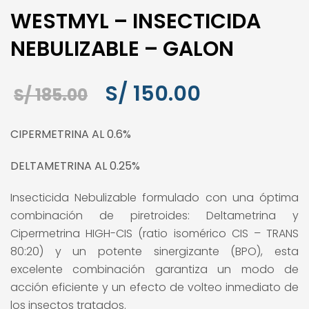
WESTMYL – INSECTICIDA
NEBULIZABLE – GALON
El
El
S/
150.00
S/
185.00
precio
precio
CIPERMETRINA AL 0.6%
original
actual
DELTAMETRINA AL 0.25%
era:
es:
S/ 185.00.
S/ 150.00.
Insecticida Nebulizable formulado con una óptima
combinación de piretroides: Deltametrina y
Cipermetrina HIGH-CIS (ratio isomérico CIS – TRANS
80:20) y un potente sinergizante (BPO), esta
excelente combinación garantiza un modo de
acción eficiente y un efecto de volteo inmediato de
los insectos tratados.