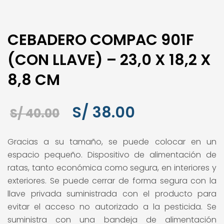
CEBADERO COMPAC 901F
(CON LLAVE) – 23,0 X 18,2 X
8,8 CM
El
El
S/
38.00
S/
40.00
precio
precio
Gracias a su tamaño, se puede colocar en un
original
actual
espacio pequeño. Dispositivo de alimentación de
era:
es:
ratas, tanto económica como segura, en interiores y
exteriores. Se puede cerrar de forma segura con la
S/ 40.00.
S/ 38.00.
llave privada suministrada con el producto para
evitar el acceso no autorizado a la pesticida. Se
suministra con una bandeja de alimentación