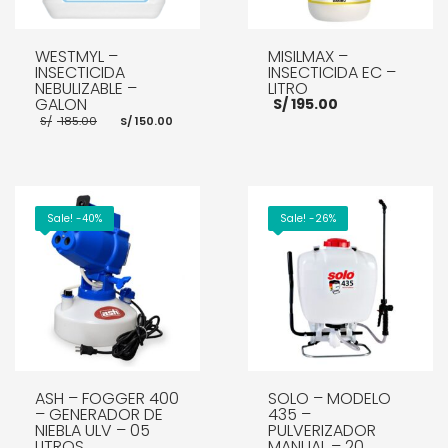
WESTMYL –
MISILMAX –
INSECTICIDA
INSECTICIDA EC –
NEBULIZABLE –
LITRO
GALON
S/
195.00
El
El
S/
185.00
S/
150.00
precio
precio
original
actual
era:
es:
S/ 185.00.
S/ 150.00.
AÑADIR AL CARRITO
AÑADIR AL CARRITO
Sale! -40%
Sale! -26%
ASH – FOGGER 400
SOLO – MODELO
– GENERADOR DE
435 –
NIEBLA ULV – 05
PULVERIZADOR
LITROS
MANUAL – 20