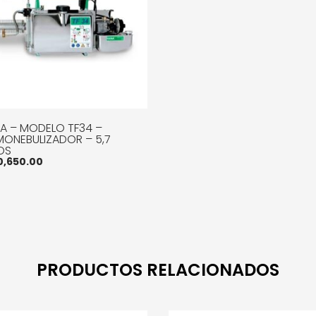
BA – MODELO TF34 –
MONEBULIZADOR – 5,7
OS
0,650.00
R AL CARRITO
MORE INFO
PRODUCTOS RELACIONADOS