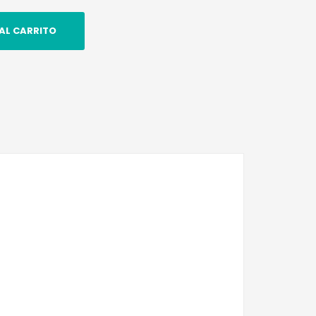
AL CARRITO
n
tsApp
witter