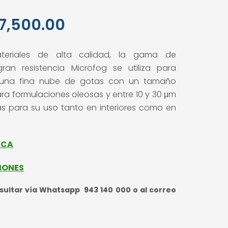
El
7,500.00
cio
precio
eriales de alta calidad, la gama de
inal
actual
ran resistencia Microfog se utiliza para
es:
o una fina nube de gotas con un tamaño
ara formulaciones oleosas y entre 10 y 30 μm
,600.00.
S/ 7,500.00.
 para su uso tanto en interiores como en
ICA
IONES
ultar vía Whatsapp 943 140 000 o al correo