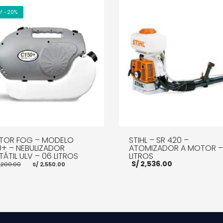
e! -20%
TOR FOG – MODELO
STIHL – SR 420 –
0+ – NEBULIZADOR
ATOMIZADOR A MOTOR – 
ÁTIL ULV – 06 LITROS
LITROS
El
El
S/
2,536.00
,200.00
S/
2,550.00
precio
precio
original
actual
era:
es:
S/ 3,200.00.
S/ 2,550.00.
R AL CARRITO
MORE INFO
AÑADIR AL CARRITO
MOR