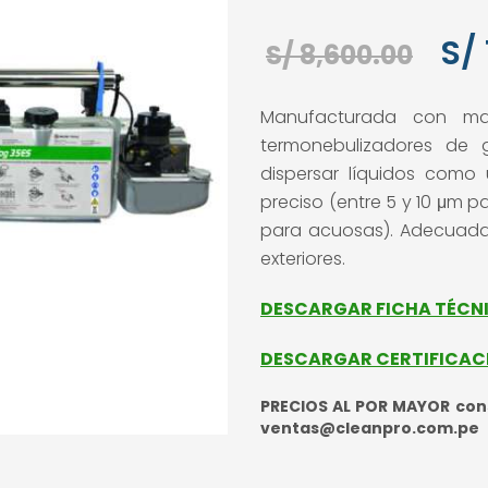
El
S/
S/
8,600.00
pre
Manufacturada con mat
orig
termonebulizadores de g
era:
dispersar líquidos com
preciso (entre 5 y 10 μm p
S/ 8
para acuosas). Adecuadas
exteriores.
DESCARGAR FICHA TÉCN
DESCARGAR CERTIFICAC
PRECIOS AL POR MAYOR cons
ventas@cleanpro.com.pe