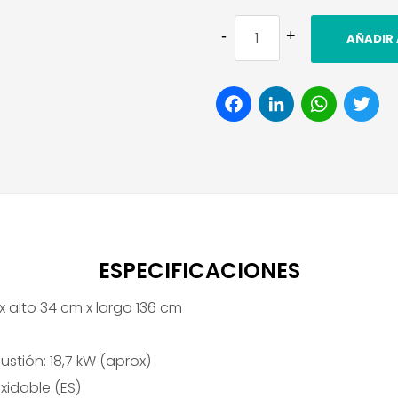
AÑADIR 
Facebook
LinkedI
Wha
T
ESPECIFICACIONES
 alto 34 cm x largo 136 cm
tión: 18,7 kW (aprox)
oxidable (ES)