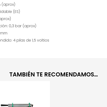
 (aprox)
xidable (ES)
(aprox)
ción: 0,3 bar (aprox)
,0 mm
ido: 4 pilas de 1,5 voltios
TAMBIÉN TE RECOMENDAMOS…