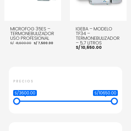
MICROFOG 35ES –
IGEBA – MODELO
TERMONEBULIZADOR
TF34 –
USO PROFESIONAL
TERMONEBULIZADOR
El
El
– 5,7 LITROS
S/
8,600.00
S/
7,500.00
precio
precio
S/
10,650.00
original
actual
era:
es:
S/ 8,600.00.
S/ 7,500.00.
AÑADIR AL CARRITO
AÑADIR AL CARRITO
PRECIOS
S/3600.00
S/10650.00