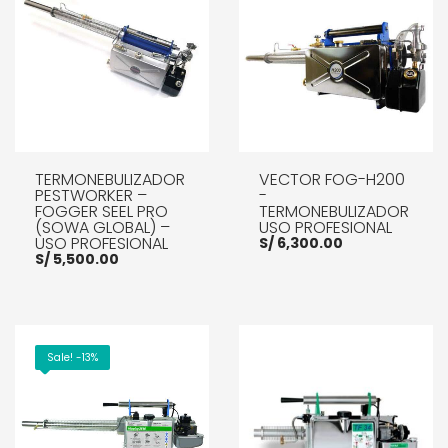
TERMONEBULIZADOR
VECTOR FOG-H200
PESTWORKER –
-
FOGGER SEEL PRO
TERMONEBULIZADOR
(SOWA GLOBAL) –
USO PROFESIONAL
USO PROFESIONAL
S/
6,300.00
S/
5,500.00
AÑADIR AL CARRITO
AÑADIR AL CARRITO
Sale! -13%