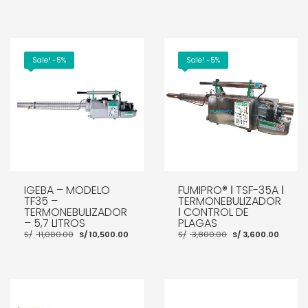
Sale! -5%
Sale! -5%
IGEBA – MODELO
FUMIPRO® ǀ TSF-35A ǀ
TF35 –
TERMONEBULIZADOR
TERMONEBULIZADOR
ǀ CONTROL DE
– 5,7 LITROS
PLAGAS
El
El
El
El
S/
11,000.00
S/
10,500.00
S/
3,800.00
S/
3,600.00
precio
precio
precio
preci
original
actual
original
actua
era:
es:
era:
es:
S/ 11,000.00.
S/ 10,500.00.
S/ 3,800.00.
S/ 3,
AÑADIR AL CARRITO
AÑADIR AL CARRITO