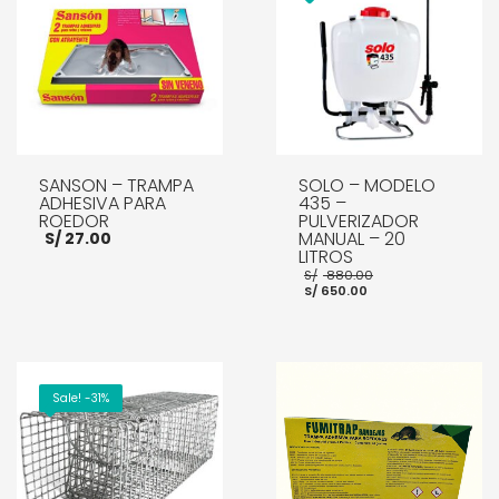
SANSON – TRAMPA
SOLO – MODELO
ADHESIVA PARA
435 –
ROEDOR
PULVERIZADOR
MANUAL – 20
S/
27.00
LITROS
El
S/
880.00
El
precio
S/
650.00
precio
original
actual
era:
es:
S/ 880.00.
AÑADIR AL CARRITO
S/ 650.00.
AÑADIR AL CARRITO
Sale! -31%