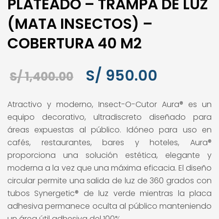
PLATEADO – TRAMPA DE LUZ
(MATA INSECTOS) –
COBERTURA 40 M2
El
El
S/
950.00
S/
1,400.00
precio
precio
Atractivo y moderno, Insect-O-Cutor Aura® es un
original
actual
equipo decorativo, ultradiscreto diseñado para
era:
es:
áreas expuestas al público. Idóneo para uso en
cafés, restaurantes, bares y hoteles, Aura®
S/ 1,400.00.
S/ 950.00.
proporciona una solución estética, elegante y
moderna a la vez que una máxima eficacia. El diseño
circular permite una salida de luz de 360 grados con
tubos Synergetic® de luz verde mientras la placa
adhesiva permanece oculta al público manteniendo
un área útil adhesiva del 100%.