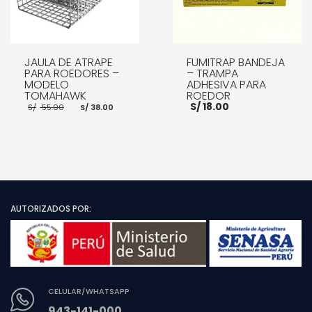
JAULA DE ATRAPE
FUMITRAP BANDEJA
PARA ROEDORES –
– TRAMPA
MODELO
ADHESIVA PARA
TOMAHAWK
ROEDOR
El
El
S/
18.00
S/
55.00
S/
38.00
precio
precio
original
actual
era:
es:
S/ 55.00.
S/ 38.00.
AÑADIR AL CARRITO
AÑADIR AL CARRITO
AUTORIZADOS POR:
CELULAR/WHATSAPP
943-141-000