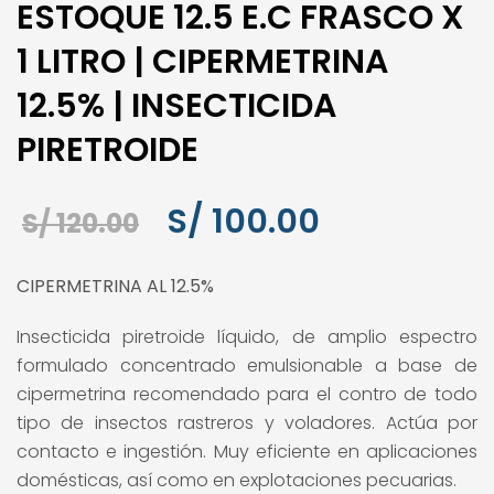
ESTOQUE 12.5 E.C FRASCO X
1 LITRO | CIPERMETRINA
12.5% | INSECTICIDA
PIRETROIDE
El
El
S/
100.00
S/
120.00
precio
precio
CIPERMETRINA AL 12.5%
original
actual
Insecticida piretroide líquido, de amplio espectro
era:
es:
formulado concentrado emulsionable a base de
S/ 120.00.
S/ 100.00.
cipermetrina recomendado para el contro de todo
tipo de insectos rastreros y voladores. Actúa por
contacto e ingestión. Muy eficiente en aplicaciones
domésticas, así como en explotaciones pecuarias.