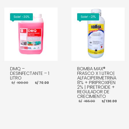
AÑADIR AL CARRITO
AÑADIR AL CARRITO
Sale! -30%
Sale! -21%
DMQ –
BOMBA MAX®
DESINFECTANTE – 1
FRASCO X 1 LITRO|
LITRO
ALFACIPERMETRINA
El
El
8% + PIRIPROXIFEN
S/
100.00
S/
70.00
precio
precio
2% | PIRETROIDE +
original
actual
REGULADOR DE
era:
es:
CRECIMIENTO
S/ 100.00.
S/ 70.00.
El
El
S/
165.00
S/
130.00
precio
prec
original
actu
AÑADIR AL CARRITO
era:
es:
S/ 165.00.
S/ 13
AÑADIR AL CARRITO