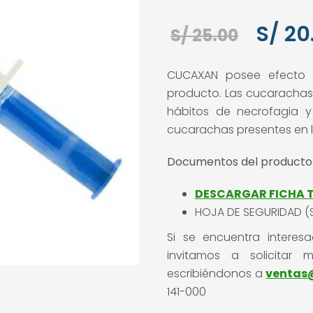
El
S/
20
S/
25.00
precio
CUCAXAN posee efecto d
origina
producto. Las cucarachas q
era:
hábitos de necrofagia y
cucarachas presentes en 
S/ 25.0
Documentos del producto
DESCARGAR FICHA 
HOJA DE SEGURIDAD (
Si se encuentra intere
invitamos a solicitar 
escribiéndonos a
ventas
141-000