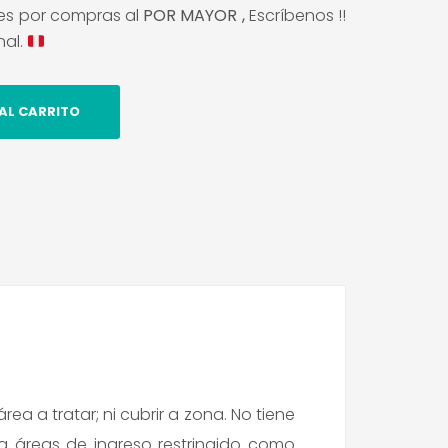
es por compras al
POR MAYOR ,
Escríbenos !!
nal.
AL CARRITO
n
tsApp
witter
rea a tratar; ni cubrir a zona. No tiene
ra áreas de ingreso restringido como