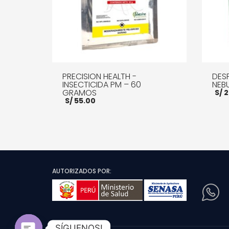
PRECISION HEALTH -
DES
INSECTICIDA PM – 60
NEBU
GRAMOS
S/
2
S/
55.00
AÑADI
AÑADIR AL CARRITO
MORE INFO
AUTORIZADOS POR:
SÍGUENOS!