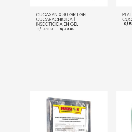
CUCAXAN X 30 GR ǀ GEL
PLAT
CUCARACHICIDA ǀ
CUC
INSECTICIDA EN GEL
S/
5
El
El
S/
48.00
S/
40.00
precio
precio
original
actual
era:
es:
S/ 48.00.
S/ 40.00.
AÑADI
AÑADIR AL CARRITO
MORE INFO