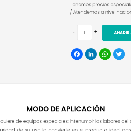
Tenemos precios especial
/ Atendemos a nivel nacio
AÑADIR 
Facebook
LinkedI
Wha
T
MODO DE APLICACIÓN
equiere de equipos especiales; interrumpir las labores del á
uridad de su uso lo convierte en el producto ideal pa