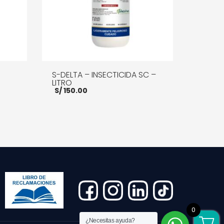
S-DELTA – INSECTICIDA SC –
LITRO
S/
150.00
E INFO
AÑADIR AL CARRITO
MORE INFO
0
¿Necesitas ayuda?