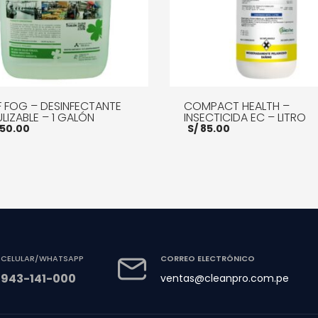
F FOG – DESINFECTANTE
COMPACT HEALTH –
LIZABLE – 1 GALÓN
INSECTICIDA EC – LITRO
50.00
S/
85.00
R AL CARRITO
MORE INFO
AÑADIR AL CARRITO
MOR
CELULAR/WHATSAPP
CORREO ELECTRÓNICO
943-141-000
ventas@cleanpro.com.pe