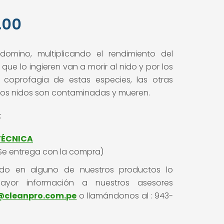
El
.00
precio
omino, multiplicando el rendimiento del
l
actual
ue lo ingieren van a morir al nido y por los
es:
 coprofagia de estas especies, las otras
los nidos son contaminadas y mueren.
0.
S/ 20.00.
:
TÉCNICA
Se entrega con la compra)
sado en alguno de nuestros productos lo
mayor información a nuestros asesores
@cleanpro.com.pe
o llamándonos al : 943-