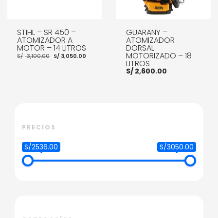
STIHL – SR 450 –
GUARANY –
ATOMIZADOR A
ATOMIZADOR
MOTOR – 14 LITROS
DORSAL
El
El
MOTORIZADO – 18
S/
3,100.00
S/
3,050.00
precio
precio
LITROS
original
actual
S/
2,600.00
era:
es:
S/ 3,100.00.
S/ 3,050.00.
AÑADIR AL CARRITO
AÑADIR AL CARRITO
PRECIOS
S/2536.00
S/3050.00