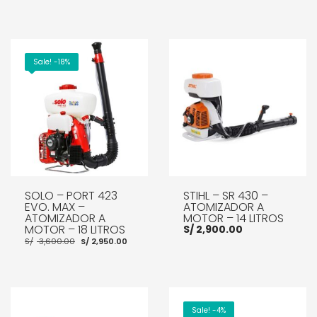
Sale! -18%
SOLO – PORT 423
STIHL – SR 430 –
EVO. MAX –
ATOMIZADOR A
ATOMIZADOR A
MOTOR – 14 LITROS
MOTOR – 18 LITROS
S/
2,900.00
El
El
S/
3,600.00
S/
2,950.00
precio
precio
original
actual
era:
es:
S/ 3,600.00.
S/ 2,950.00.
AÑADIR AL CARRITO
AÑADIR AL CARRITO
Sale! -4%