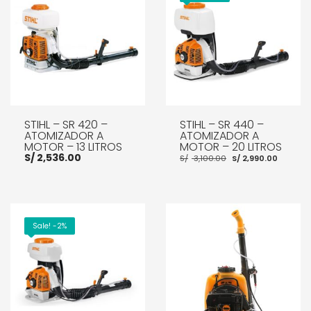
STIHL – SR 420 –
STIHL – SR 440 –
ATOMIZADOR A
ATOMIZADOR A
MOTOR – 13 LITROS
MOTOR – 20 LITROS
El
El
S/
2,536.00
S/
3,100.00
S/
2,990.00
precio
preci
original
actua
era:
es:
S/ 3,100.00.
S/ 2,9
AÑADIR AL CARRITO
AÑADIR AL CARRITO
Sale! -2%